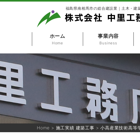
福島県南相馬市の総合建設業｜土木・建
ホーム
事業内容
Home
Business
Home
>
施工実績 建築工事
>
小高産業技術高等