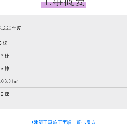
工事概要
平成29年度
３棟
３棟
３棟
6.81㎡
２棟
建築工事施工実績一覧へ戻る