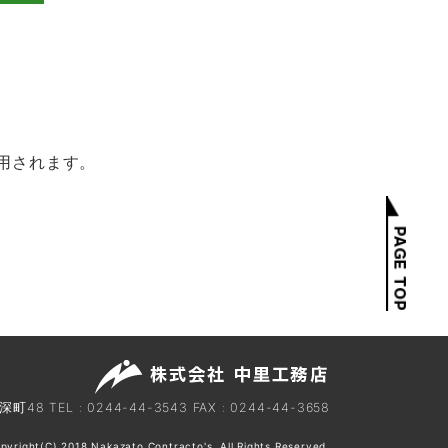
用されます。
深町48
TEL : 0244-44-3543
FAX : 0244-44-3658
pyright(C) 2018 Nakazato Contracto's. All Rights Reserved.