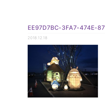
EE97D7BC-3FA7-474E-8
2018.12.18