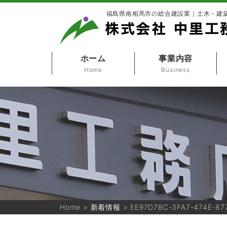
福島県南相馬市の総合建設業｜土木・建
ホーム
事業内容
Home
Business
Home
>
新着情報
>
EE97D7BC-3FA7-474E-87