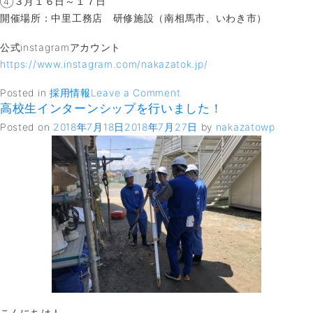
④３月１６日～１７日
開催場所：中里工務店 研修施設（南相馬市、いわき市）
公式instagramアカウント
https://www.instagram.com/nakazatok.jp/
on
Posted in
採用情報
Leave a Comment
高校生インターンシップを行いました！
イ
ン
Posted on
2018年7月18日
2018年7月27日
by
nakazatowp
タ
ー
ン
シ
ッ
プ
２
Days
SEKOKAN
を
開
こんにちは！