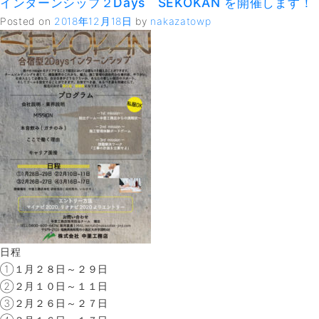
インターンシップ２Days SEKOKAN を開催します！
イ
ン
Posted on
2018年12月18日
by
nakazatowp
タ
ー
ン
シ
ッ
プ
を
開
催
し
ま
す！
日程
①１月２８日～２９日
②２月１０日～１１日
③２月２６日～２７日