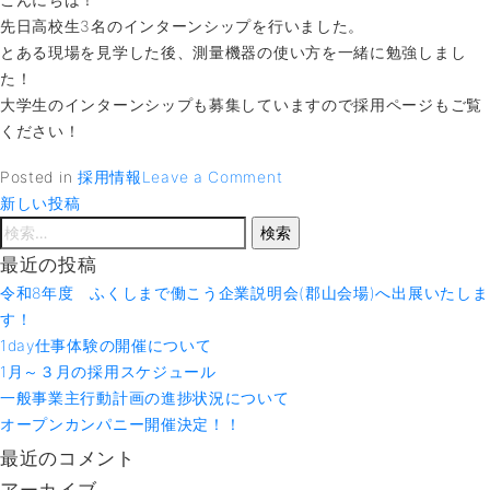
催
先日高校生3名のインターンシップを行いました。
し
とある現場を見学した後、測量機器の使い方を一緒に勉強しまし
ま
た！
す！
大学生のインターンシップも募集していますので採用ページもご覧
ください！
on
Posted in
採用情報
Leave a Comment
投
高
新しい投稿
稿
検
校
ナ
索:
生
最近の投稿
ビ
イ
ゲ
令和8年度 ふくしまで働こう企業説明会(郡山会場)へ出展いたしま
ー
ン
す！
シ
タ
1day仕事体験の開催について
ョ
ー
1月～３月の採用スケジュール
ン
ン
一般事業主行動計画の進捗状況について
シ
オープンカンパニー開催決定！！
ッ
最近のコメント
プ
アーカイブ