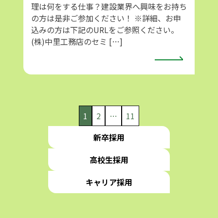
理は何をする仕事？建設業界へ興味をお持ち
の方は是非ご参加ください！ ※詳細、お申
込みの方は下記のURLをご参照ください。
(株)中里工務店のセミ […]
投
1
2
…
11
稿
新卒採用
の
高校生採用
ペ
ー
キャリア採用
ジ