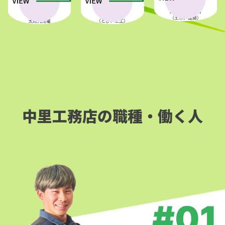
原子力発電所
大手ゼネコン
国・県・市町村
火力発電所
専門工事
（土木、建築）
太陽光発電
（とび、土工）
中里工務店の職種・働く人
#01