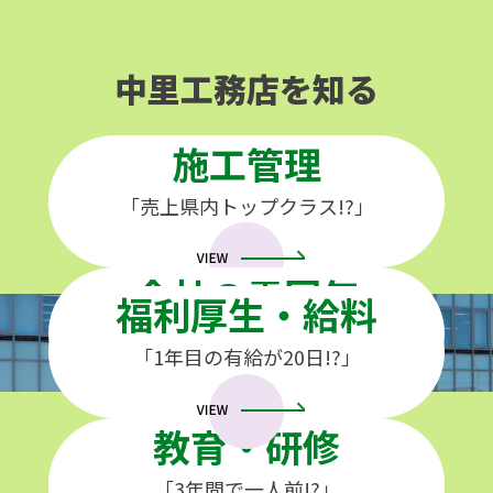
中里工務店を知る
施工管理
「売上県内トップクラス!?」
会社の雰囲気
福利厚生・給料
中里工務店のこれって本当!?
「失敗を恐れない社風!?」
「1年目の有給が20日!?」
教育・研修
「3年間で一人前!?」