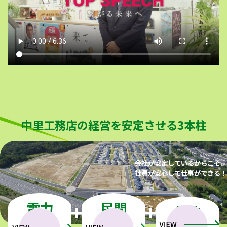
中里工務店の経営を安定させる3本柱
会社が安定しているからこそ、
社員が安心して仕事ができる！
電力
民間
公共
工事
工事
工事