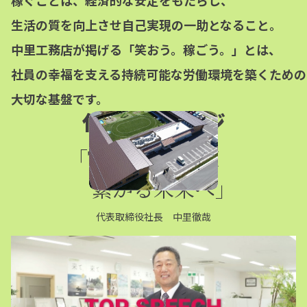
生活の質を向上させ
自己実現の一助となること。
中里工務店が掲げる
「笑おう。稼ごう。」とは、
社員の幸福を支える
持続可能な労働環境を
築くための
大切な基盤です。
代表メッセージ
「TOP SPEECH
繋がる未来へ」
代表取締役社長 中里徹哉